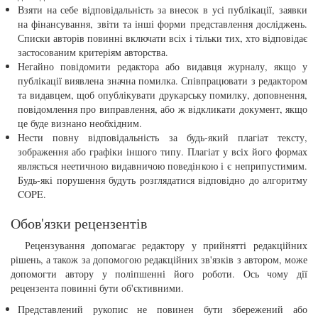
Взяти на себе відповідальність за внесок в усі публікації, заявки
на фінансування, звіти та інші форми представлення досліджень.
Списки авторів повинні включати всіх і тільки тих, хто відповідає
застосованим критеріям авторства.
Негайно повідомити редактора або видавця журналу, якщо у
публікації виявлена ​​значна помилка. Співпрацювати з редактором
та видавцем, щоб опублікувати друкарську помилку, доповнення,
повідомлення про виправлення, або ж відкликати документ, якщо
це буде визнано необхідним.
Нести повну відповідальність за будь-який плагіат тексту,
зображення або графіки іншого типу. Плагіат у всіх його формах
являється неетичною видавничою поведінкою і є неприпустимим.
Будь-які порушення будуть розглядатися відповідно до алгоритму
COPE.
Обов'язки рецензентів
Рецензування допомагає редактору у прийнятті редакційних
рішень, а також за допомогою редакційних зв'язків з автором, може
допомогти автору у поліпшенні його роботи. Ось чому дії
рецензента повинні бути об'єктивними.
Представлений ​​рукопис не повинен бути збережений або