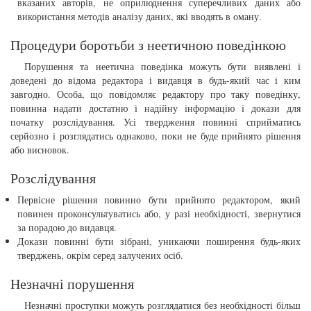
вказаних авторів, не оприлюднення суперечливих даних або
використання методів аналізу даних, які вводять в оману.
Процедури боротьби з неетичною поведінкою
Порушення та неетична поведінка можуть бути виявлені і
доведені до відома редактора і видавця в будь-який час і ким
завгодно. Особа, що повідомляє редактору про таку поведінку,
повинна надати достатню і надійну інформацію і докази для
початку розслідування. Усі твердження повинні сприйматись
серйозно і розглядатись однаково, поки не буде прийнято рішення
або висновок.
Розслідування
Первісне рішення повинно бути прийнято редактором, який
повинен проконсультуватись або, у разі необхідності, звернутися
за порадою до видавця.
Докази повинні бути зібрані, уникаючи поширення будь-яких
тверджень, окрім серед залучених осіб.
Незначні порушення
Незначні проступки можуть розглядатися без необхідності більш