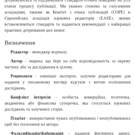
етапах процесу публікації. Ми уважно стежімо за галузевими
асоціаціямі, такими як Комітет з етики публікацій (COPE) и
Європейська асоціація наукових редакторів (EASE), якими
встановлюються стандарти та надаються рекомендації з найкращої
практики дотримання цих вимог.
Визначення
Редактор
- менеджер журналу.
Автор
- людина, що бере на себе відповідальність за окрему
частину або за дослідження в цілому.
Рецензенти
- зовнішні експерти, залучені редакторами для
надання у письмовому вигляді відгуків з метою поліпшення
досліджень.
Конфлікт інтересів
- особиста, комерційна, політична,
академічна або фінансова суперечка, яка стосується наукових
досліджень та залучених сторін.
Плагіат
- використання чужих опублікованих / неопублікованих
ідей без посилання на автора.
Фальсифікація/фабрикація
- надання фіктивних даних;