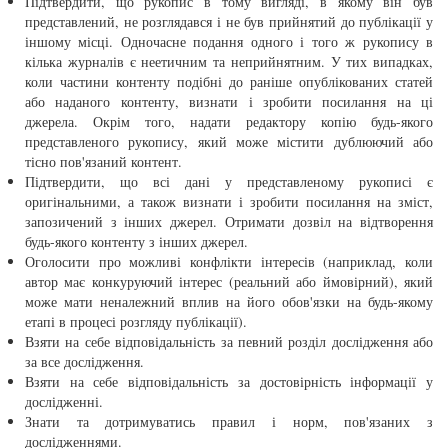
Підтвердити, що рукопис в тому вигляді, в якому він був
представлений, не розглядався і не був прийнятий до публікації у
іншому місці. Одночасне подання одного і того ж рукопису в
кілька журналів є неетичним та неприйнятним. У тих випадках,
коли частини контенту подібні до раніше опублікованих статей
або наданого контенту, визнати і зробити посилання на ці
джерела. Окрім того, надати редактору копію будь-якого
представленого рукопису, який може містити дублюючий або
тісно пов'язаний контент.
Підтвердити, що всі дані у представленому рукописі є
оригінальними, а також визнати і зробити посилання на зміст,
запозичений з інших джерел. Отримати дозвіл на відтворення
будь-якого контенту з інших джерел.
Оголосити про можливі конфлікти інтересів (наприклад, коли
автор має конкуруючий інтерес (реальний або ймовірний), який
може мати неналежний вплив на його обов'язки на будь-якому
етапі в процесі розгляду публікації).
Взяти на себе відповідальність за певний розділ дослідження або
за все дослідження.
Взяти на себе відповідальність за достовірність інформації у
дослідженні.
Знати та дотримуватись правил і норм, пов'язаних з
дослідженнями.