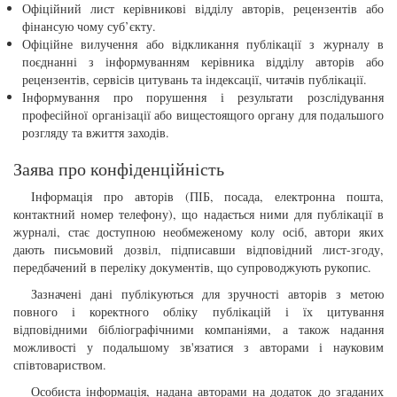
Офіційний лист керівникові відділу авторів, рецензентів або
фінансую чому суб’єкту.
Офіційне вилучення або відкликання публікації з журналу в
поєднанні з інформуванням керівника відділу авторів або
рецензентів, сервісів цитувань та індексації, читачів публікації.
Інформування про порушення і результати розслідування
професійної організації або вищестоящого органу для подальшого
розгляду та вжиття заходів.
Заява про конфіденційність
Інформація про авторів (ПІБ, посада, електронна пошта,
контактний номер телефону), що надається ними для публікації в
журналі, стає доступною необмеженому колу осіб, автори яких
дають письмовий дозвіл, підписавши відповідний лист-згоду,
передбачений в переліку документів, що супроводжують рукопис.
Зазначені дані публікуються для зручності авторів з метою
повного і коректного обліку публікацій і їх цитування
відповідними бібліографічними компаніями, а також надання
можливості у подальшому зв'язатися з авторами і науковим
співтовариством.
Особиста інформація, надана авторами на додаток до згаданих