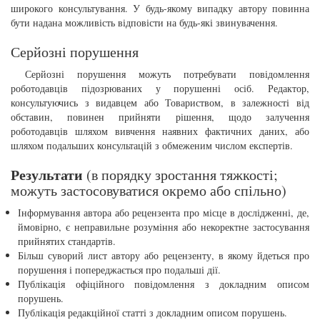
широкого консультування. У будь-якому випадку автору повинна
бути надана можливість відповісти на будь-які звинувачення.
Серйозні порушення
Серйозні порушення можуть потребувати повідомлення
роботодавців підозрюваних у порушенні осіб. Редактор,
консультуючись з видавцем або Товариством, в залежності від
обставин, повинен прийняти рішення, щодо залучення
роботодавців шляхом вивчення наявних фактичних даних, або
шляхом подальших консультацій з обмеженим числом експертів.
Результати
(в порядку зростання тяжкості;
можуть застосовуватися окремо або спільно)
Інформування автора або рецензента про місце в дослідженні, де,
ймовірно, є неправильне розуміння або некоректне застосування
прийнятих стандартів.
Більш суворий лист автору або рецензенту, в якому йдеться про
порушення і попереджається про подальші дії.
Публікація офіційного повідомлення з докладним описом
порушень.
Публікація редакційної статті з докладним описом порушень.