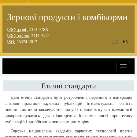
Зернові продукти і комбікорми
ISSN-print:
2313-478X
ISSN-online:
2411-3921
ISO:
26324-2012
UK
EN
Toggle
navigat
Етичні стандарти
Дані етічні стандарти були розроблені і перейняті з найкращої
світової практики наукових публікацій. Інтелектуальна чесність
повинна активно заохочуватись на усіх наукових курсах навчання й
використовуватись для підвищення інформованості про етику
публікацій і запобігання неправомірним діям.
Одеська національна академія харчових технологій прагне
дотримуватись та підтримувати стандарти етічної поведінкі на усіх