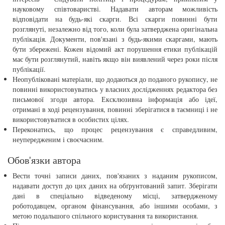
науковому співтоваристві. Надавати авторам можливість
відповідати на будь-які скарги. Всі скарги повинні бути
розглянуті, незалежно від того, коли була затверджена оригінальна
публікація. Документи, пов'язані з будь-якими скаргами, мають
бути збережені. Кожен відомий акт порушення етики публікацій
має бути розглянутий, навіть якщо він виявлений через роки після
публікації.
Неопубліковані матеріали, що додаються до поданого рукопису, не
повинні використовуватись у власних дослідженнях редактора без
письмової згоди автора. Ексклюзивна інформація або ідеї,
отримані в ході рецензування, повинні зберігатися в таємниці і не
використовуватися в особистих цілях.
Переконатись, що процес рецензування є справедливим,
неупередженим і своєчасним.
Обов'язки автора
Вести точні записи даних, пов'язаних з наданим рукописом,
надавати доступ до цих даних на обґрунтований запит. Зберігати
дані в спеціально відведеному місці, затвердженому
роботодавцем, органом фінансування, або іншими особами, з
метою подальшого спільного користування та використання.