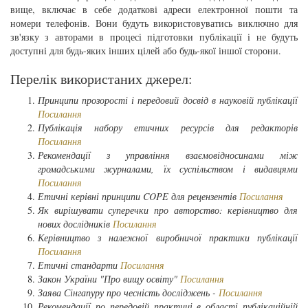
вище, включає в себе додаткові адреси електронної пошти та
номери телефонів. Вони будуть використовуватись виключно для
зв'язку з авторами в процесі підготовки публікації і не будуть
доступні для будь-яких інших цілей або будь-якої іншої сторони.
Перелік використаних джерел:
Принципи прозорості і передовий досвід в науковій публікації
Посилання
Публікація набору етичних ресурсів для редакторів
Посилання
Рекомендації з управління взаємовідносинами між
громадськими журналами, їх суспільством і видавцями
Посилання
Етичні керівні принципи COPE для рецензентів
Посилання
Як вирішувати суперечки про авторство: керівництво для
нових дослідників
Посилання
Керівництво з належної виробничої практики публікації
Посилання
Етичні стандарти
Посилання
Закон України "Про вищу освіту"
Посилання
Заява Сінгапуру про чесність досліджень -
Посилання
Рекомендації по передовій практиці в області публікаційній