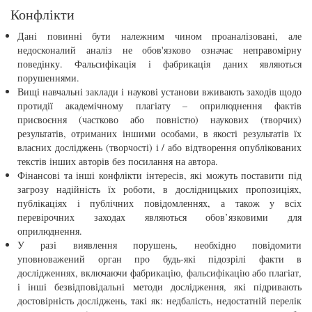
Конфлікти
Дані повинні бути належним чином проаналізовані, але
недосконалий аналіз не обов'язково означає неправомірну
поведінку. Фальсифікація і фабрикація даних являються
порушеннями.
Вищі навчальні заклади і наукові установи вживають заходів щодо
протидії академічному плагіату – оприлюднення фактів
присвоєння (частково або повністю) наукових (творчих)
результатів, отриманих іншими особами, в якості результатів їх
власних досліджень (творчості) і / або відтворення опублікованих
текстів інших авторів без посилання на автора.
Фінансові та інші конфлікти інтересів, які можуть поставити під
загрозу надійність їх роботи, в дослідницьких пропозиціях,
публікаціях і публічних повідомленнях, а також у всіх
перевірочних заходах являються обов’язковими для
оприлюднення.
У разі виявлення порушень, необхідно повідомити
уповноважений орган про будь-які підозрілі факти в
дослідженнях, включаючи фабрикацію, фальсифікацію або плагіат,
і інші безвідповідальні методи дослідження, які підривають
достовірність досліджень, такі як: недбалість, недостатній перелік