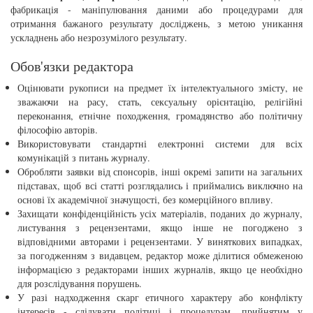
фабрикація - маніпулювання даними або процедурами для
отримання бажаного результату досліджень, з метою уникання
ускладнень або незрозумілого результату.
Обов'язки редактора
Оцінювати рукописи на предмет їх інтелектуального змісту, не
зважаючи на расу, стать, сексуальну орієнтацію, релігійні
переконання, етнічне походження, громадянство або політичну
філософію авторів.
Використовувати стандартні електронні системи для всіх
комунікацій з питань журналу.
Обробляти заявки від спонсорів, інші окремі запити на загальних
підставах, щоб всі статті розглядались і приймались виключно на
основі їх академічної значущості, без комерційного впливу.
Захищати конфіденційність усіх матеріалів, поданих до журналу,
листування з рецензентами, якщо інше не погоджено з
відповідними авторами і рецензентами. У виняткових випадках,
за погодженням з видавцем, редактор може ділитися обмеженою
інформацією з редакторами інших журналів, якщо це необхідно
для розслідування порушень.
У разі надходження скарг етичного характеру або конфлікту
інтересів - слідувати політиці і процедурам, прийнятим у