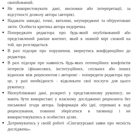
скопійований.
Не використовувати дані, висновки або інтерпретації, за
відсутності дозволу автора (авторів).
Надавати швидкі, точні, ввічливі, неупереджені та обґрунтовані
звіти. Особиста критика автора недоречна.
Попереджати редактора про будь-який опублікований або
представлений раніше контент, який в значній мірі схожий на
той, що розглядається.
В разі підозри про порушення, звернутись конфіденційно до
редактора.
В разі підозри про наявність будь-яких потенційних конфліктів
інтересів (фінансових, інституційних, спільних або інших
відносин між рецензентом і автором) - попередити редактора про
це, у разі необхідності - відкликати свої послуги для цього
рукопису.
Неопубліковані дані, розкриті у представленому рукопису, не
мають бути використані у власному дослідженні рецензента без
письмової згоди автора. Інформація або ідеї, отримані в ході
рецензування, повинні зберігатися в таємниці і не
використовуватись в особистих цілях.
Дотримуватись у своїй роботі «Сінгапурської заяви про чесність
досліджень».